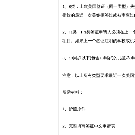
、
类：上次美国签证（同一类型）失
1
B
指纹的最近一次美签拒签过或被审查过
、
类：
类签证申请人必须在上一
2
F1
F-1
项目。如果上一个签证注明的学校或机
、
周岁以下
包含
周岁
的儿童
3
13
(
13
)
/80
注意：以上所有类型要求最近一次美国
所需材料：
、护照原件
1
、完整填写签证中文申请表
2