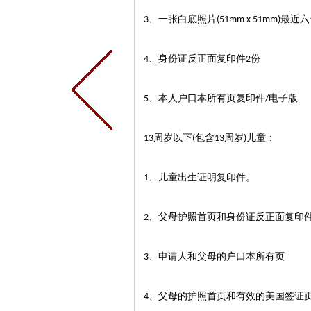
、一张白底照片
最近六
3
(51mm x 51mm)
、身份证反正面复印件
份
4
2
、本人户口本所有页复印件
电子版
5
/
周岁以下
包含
周岁
儿童：
13
(
13
)
、儿童出生证明复印件。
1
、父母护照首页和身份证反正面复印
2
、申请人和父母的户口本所有页
3
、父母的护照首页和有效的美国签证
4