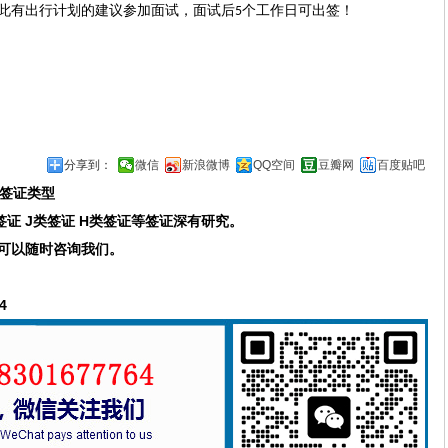
此有出行计划的建议参加面试，面试后
个工作日可出签！
5
分享到：
微信
新浪微博
QQ空间
豆瓣网
百度贴吧
签证类型
类签证 J类签证 H类签证等签证深有研究。
可以随时咨询我们。
4