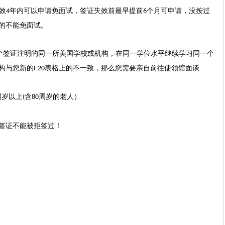
效
年内可以申请免面试，签证失效前最早提前
个月可申请，没按过
4
6
的不能免面试。
个签证注明的同一所美国学校或机构，在同一学位水平继续学习同一个
构与您新的
表格上的不一致，那么您需要亲自前往使领馆面谈
I-20
周岁以上
含
周岁的老人）
(
80
签证不能被拒签过！