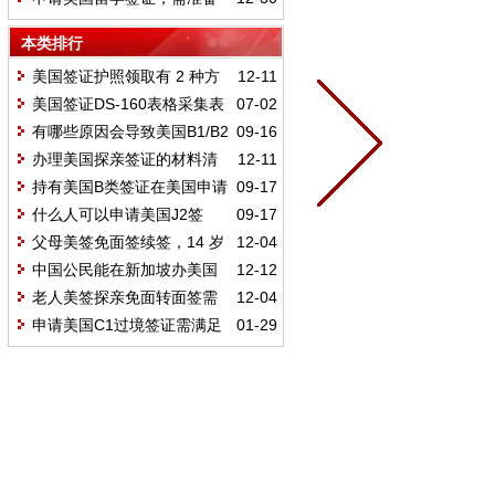
哪些必备材料与辅助材料？
本类排行
美国签证护照领取有 2 种方
12-11
式？代领需授权书和哪些材料？
美国签证DS-160表格采集表
07-02
有哪些原因会导致美国B1/B2
09-16
签证拒签？敏感专业也对美签有影
办理美国探亲签证的材料清
12-11
响吗
单？资金证明要准备哪些？
持有美国B类签证在美国申请
09-17
申根签证
什么人可以申请美国J2签
09-17
证？申请美国J2签证需要准备什么
父母美签免面签续签，14 岁
12-04
材料？
以下娃首签一起还是分开？
中国公民能在新加坡办美国
12-12
签证吗？所需材料全梳理
老人美签探亲免面转面签需
12-04
带啥材料？注意事项有哪些？
申请美国C1过境签证需满足
01-29
哪些条件？需准备哪些材料？