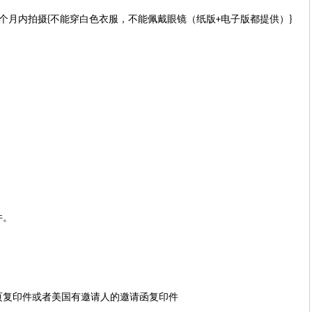
个月内拍摄
不能穿白色衣服，不能佩戴眼镜（纸版
电子版都提供）
{
+
}
件。
页复印件或者美国有邀请人的邀请函复印件