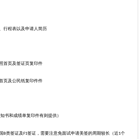
、行程表以及申请人简历
照首页及签证页复印件
首页及公民纸复印件件
通知书和成绩单复印件有则提供）
国
类签证及
签证，需要注意免面试申请美签的周期较长（近
个
B
F1
1